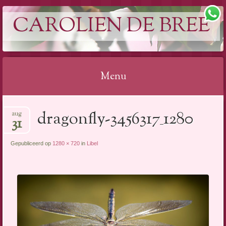
CAROLIEN DE BREE
Menu
Spring
dragonfly-3456317_1280
aug
naar
31
inhoud
Gepubliceerd op
1280 × 720
in
Libel