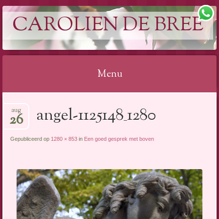
CAROLIEN DE BREE
Menu
Spring
angel-1125148_1280
aug
naar
26
inhoud
Gepubliceerd op
1280 × 853
in
Een goed gesprek met boven