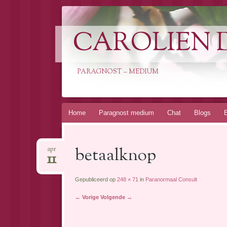
CAROLIEN 
PARAGNOST – MEDIUM
Spring
Home
Paragnost medium
Chat
Blogs
naar
inhoud
betaalknop
apr
11
Gepubliceerd op
248 × 71
in
Paranormaal Consult
← Vorige
Volgende →