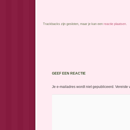
Trackbacks zijn gesloten, maar je kan een
reactie plaatsen
.
GEEF EEN REACTIE
Je e-mailadres wordt niet gepubliceerd.
Vereiste