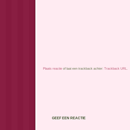
Plaats reactie
of laat een trackback achter:
Trackback URL
.
GEEF EEN REACTIE