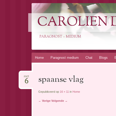
CAROLIEN 
PARAGNOST – MEDIUM
Spring
Home
Paragnost medium
Chat
Blogs
naar
inhoud
spaanse vlag
mrt
6
Gepubliceerd op
16 × 11
in
Home
← Vorige
Volgende →