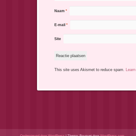
Naam
*
E-mail
*
Site
This site uses Akismet to reduce spam.
Learn
Ondersteund door WordPress
|
Thema: Bouquet door
WordPress.com
.