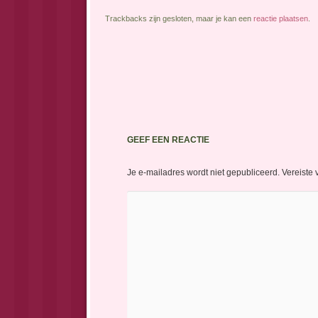
Trackbacks zijn gesloten, maar je kan een
reactie plaatsen
.
GEEF EEN REACTIE
Je e-mailadres wordt niet gepubliceerd.
Vereiste